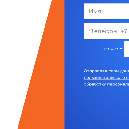
=
12 + 2
Отправляя свои дан
пользовательского 
обработку персонал