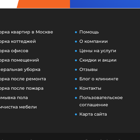
орка квартир в Москве
Помощь
орка коттеджей
О компании
орка офисов
Цены на услуги
орка помещений
Скидки и акции
неральная уборка
Отзывы
орка после ремонта
Блог о клининге
орка после пожара
Контакты
змывка пола
Пользовательское
соглашение
мчистка мебели
Карта сайта