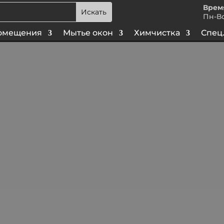
Врем
Пн-Вс
омещения
Мытье окон
Химчистка
Спец.