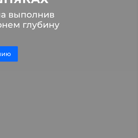
на выполнив
ернем глубину
нию