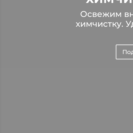
Освежим вн
химчистку. У
По