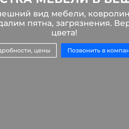
ешний вид мебели, ковроли
далим пятна, загрязнения. В
цвета!
дробности, цены
Позвонить в компа