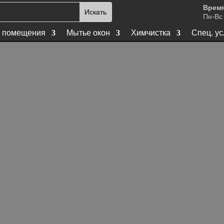
Время
Пн-Вс 
 помещения
Мытье окон
Химчистка
Спец. ус