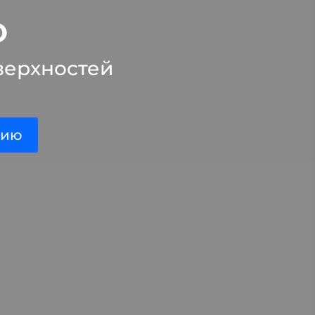
О
верхностей
нию