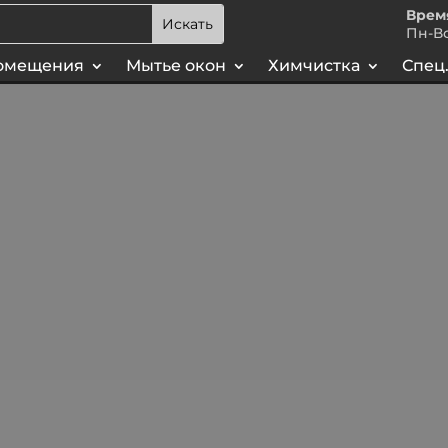
Врем
Пн-Вс
омещения
Мытье окон
Химчистка
Спец.