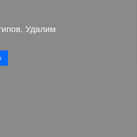
типов. Удалим
ю