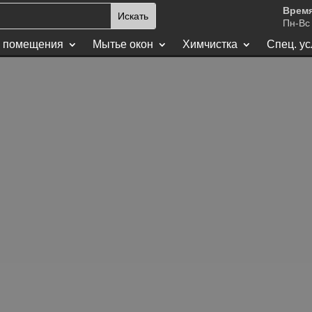
Время
Пн-Вс 
 помещения
Мытье окон
Химчистка
Спец. ус