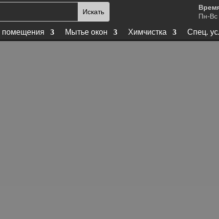
Время
Пн-Вс 
 помещения
Мытье окон
Химчистка
Спец. ус