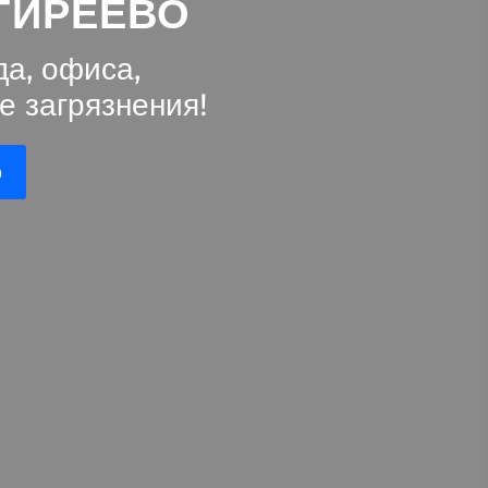
ГИРЕЕВО
а, офиса,
е загрязнения!
ю