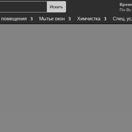
Время
Пн-Вс 
 помещения
Мытье окон
Химчистка
Спец. ус